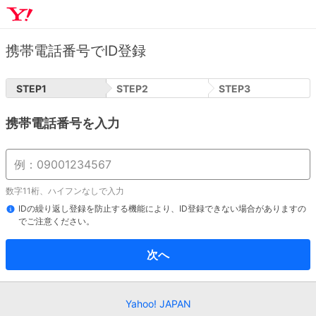
携帯電話番号でID登録
STEP
1
STEP
2
STEP
3
携帯電話番号を入力
数字11桁、ハイフンなしで入力
IDの繰り返し登録を防止する機能により、ID登録できない場合がありますの
でご注意ください。
次へ
Yahoo! JAPAN