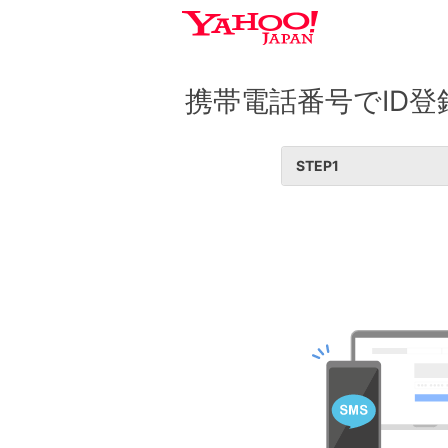
携帯電話番号でID登
STEP
1