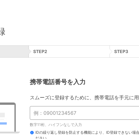
録
STEP
2
STEP
3
携帯電話番号を入力
スムーズに登録するために、携帯電話を手元に用
数字11桁、ハイフンなしで入力
IDの繰り返し登録を防止する機能により、ID登録できない場
ださい。