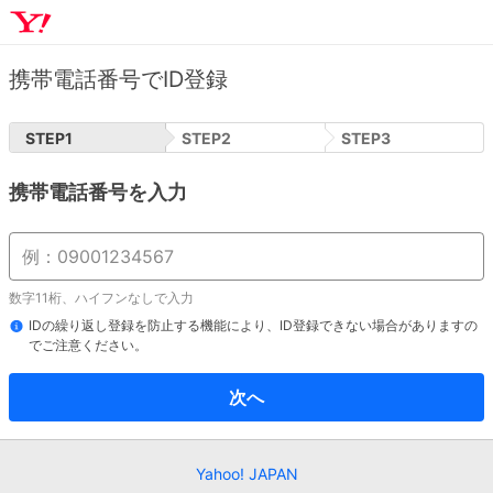
携帯電話番号でID登録
STEP
1
STEP
2
STEP
3
携帯電話番号を入力
数字11桁、ハイフンなしで入力
IDの繰り返し登録を防止する機能により、ID登録できない場合がありますの
でご注意ください。
次へ
Yahoo! JAPAN