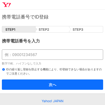
携帯電話番号でID登録
STEP
1
STEP
2
STEP
3
携帯電話番号を入力
数字11桁、ハイフンなしで入力
IDの繰り返し登録を防止する機能により、ID登録できない場合がありますの
でご注意ください。
次へ
Yahoo! JAPAN