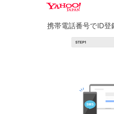
携帯電話番号でID登
STEP
1