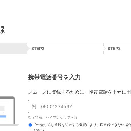
録
STEP
2
STEP
3
携帯電話番号を入力
スムーズに登録するために、携帯電話を手元に用
数字11桁、ハイフンなしで入力
IDの繰り返し登録を防止する機能により、ID登録できない場
ださい。