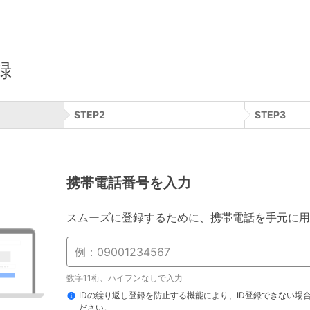
録
STEP
2
STEP
3
携帯電話番号を入力
スムーズに登録するために、携帯電話を手元に用
数字11桁、ハイフンなしで入力
IDの繰り返し登録を防止する機能により、ID登録できない場
ださい。