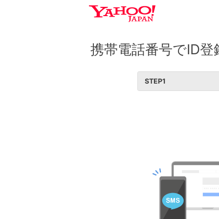
携帯電話番号でID登
STEP
1