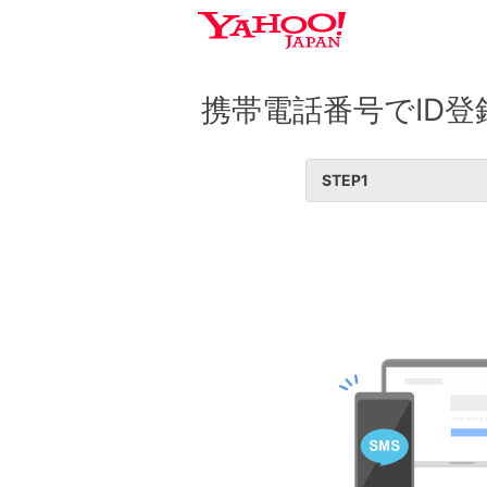
携帯電話番号でID登
STEP
1