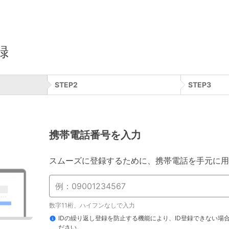
録
STEP
2
STEP
3
携帯電話番号を入力
スムーズに登録するために、携帯電話を手元に用
数字11桁、ハイフンなしで入力
IDの繰り返し登録を防止する機能により、ID登録できない場
ださい。