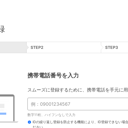
録
STEP
2
STEP
3
携帯電話番号を入力
スムーズに登録するために、携帯電話を手元に用
数字11桁、ハイフンなしで入力
IDの繰り返し登録を防止する機能により、ID登録できない場
ださい。