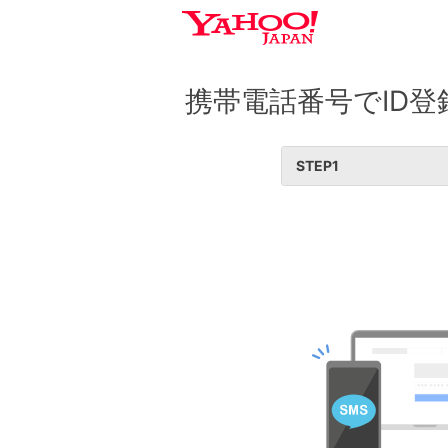
携帯電話番号でID登
STEP
1