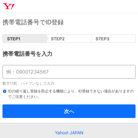
携帯電話番号でID登録
STEP
1
STEP
2
STEP
3
携帯電話番号を入力
数字11桁、ハイフンなしで入力
IDの繰り返し登録を防止する機能により、ID登録できない場合がありますの
でご注意ください。
次へ
Yahoo! JAPAN