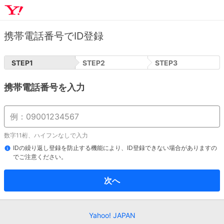
携帯電話番号でID登録
STEP
1
STEP
2
STEP
3
携帯電話番号を入力
数字11桁、ハイフンなしで入力
IDの繰り返し登録を防止する機能により、ID登録できない場合がありますの
でご注意ください。
次へ
Yahoo! JAPAN