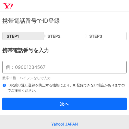
携帯電話番号でID登録
STEP
1
STEP
2
STEP
3
携帯電話番号を入力
数字11桁、ハイフンなしで入力
IDの繰り返し登録を防止する機能により、ID登録できない場合がありますの
でご注意ください。
次へ
Yahoo! JAPAN