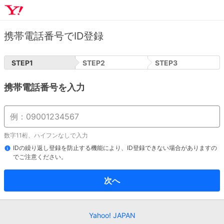
携帯電話番号でID登録
STEP
1
STEP
2
STEP
3
携帯電話番号を入力
数字11桁、ハイフンなしで入力
IDの繰り返し登録を防止する機能により、ID登録できない場合がありますの
でご注意ください。
次へ
Yahoo! JAPAN