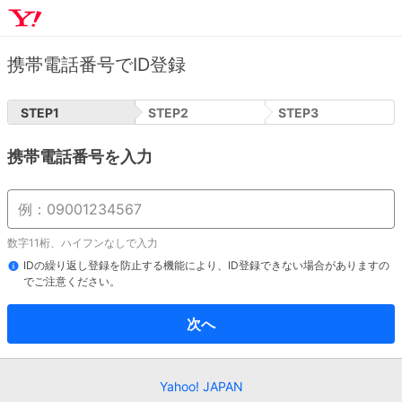
携帯電話番号でID登録
STEP
1
STEP
2
STEP
3
携帯電話番号を入力
数字11桁、ハイフンなしで入力
IDの繰り返し登録を防止する機能により、ID登録できない場合がありますの
でご注意ください。
次へ
Yahoo! JAPAN