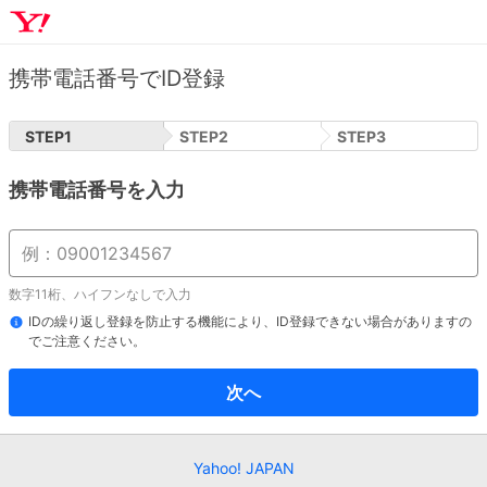
携帯電話番号でID登録
STEP
1
STEP
2
STEP
3
携帯電話番号を入力
数字11桁、ハイフンなしで入力
IDの繰り返し登録を防止する機能により、ID登録できない場合がありますの
でご注意ください。
次へ
Yahoo! JAPAN