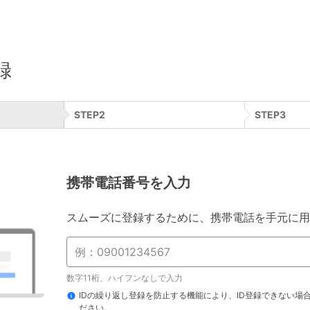
録
STEP
2
STEP
3
携帯電話番号を入力
スムーズに登録するために、携帯電話を手元に用
数字11桁、ハイフンなしで入力
IDの繰り返し登録を防止する機能により、ID登録できない場
ださい。