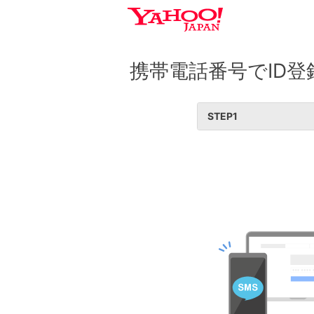
携帯電話番号でID登
STEP
1