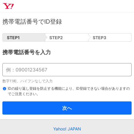
携帯電話番号でID登録
STEP
1
STEP
2
STEP
3
携帯電話番号を入力
数字11桁、ハイフンなしで入力
IDの繰り返し登録を防止する機能により、ID登録できない場合がありますの
でご注意ください。
次へ
Yahoo! JAPAN