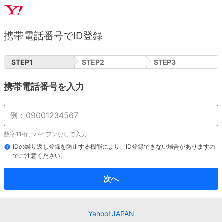
携帯電話番号でID登録
STEP
1
STEP
2
STEP
3
携帯電話番号を入力
数字11桁、ハイフンなしで入力
IDの繰り返し登録を防止する機能により、ID登録できない場合がありますの
でご注意ください。
次へ
Yahoo! JAPAN