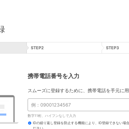
録
STEP
2
STEP
3
携帯電話番号を入力
スムーズに登録するために、携帯電話を手元に用
数字11桁、ハイフンなしで入力
IDの繰り返し登録を防止する機能により、ID登録できない場
ださい。