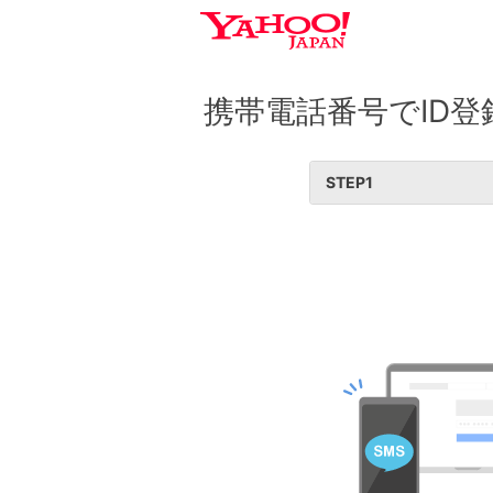
携帯電話番号でID登
STEP
1