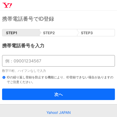
携帯電話番号でID登録
STEP
1
STEP
2
STEP
3
携帯電話番号を入力
数字11桁、ハイフンなしで入力
IDの繰り返し登録を防止する機能により、ID登録できない場合がありますの
でご注意ください。
次へ
Yahoo! JAPAN