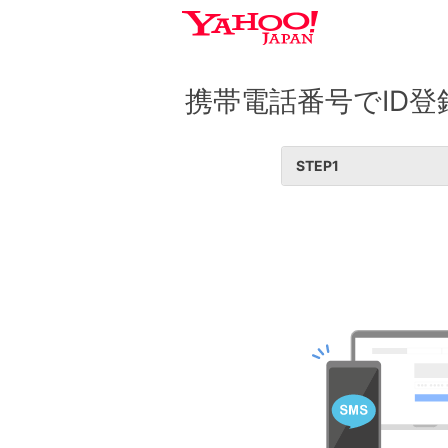
携帯電話番号でID登
STEP
1