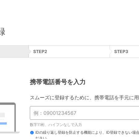
録
STEP
2
STEP
3
携帯電話番号を入力
スムーズに登録するために、携帯電話を手元に用
数字11桁、ハイフンなしで入力
IDの繰り返し登録を防止する機能により、ID登録できない場
ださい。