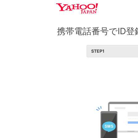
携帯電話番号でID登
STEP
1