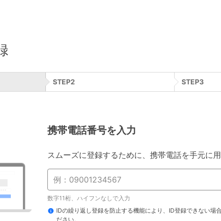
録
STEP
2
STEP
3
携帯電話番号を入力
スムーズに登録するために、携帯電話を手元に用
数字11桁、ハイフンなしで入力
IDの繰り返し登録を防止する機能により、ID登録できない場
ださい。