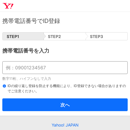
携帯電話番号でID登録
STEP
1
STEP
2
STEP
3
携帯電話番号を入力
数字11桁、ハイフンなしで入力
IDの繰り返し登録を防止する機能により、ID登録できない場合がありますの
でご注意ください。
次へ
Yahoo! JAPAN