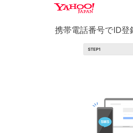
携帯電話番号でID登
STEP
1