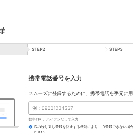
録
STEP
2
STEP
3
携帯電話番号を入力
スムーズに登録するために、携帯電話を手元に用
数字11桁、ハイフンなしで入力
IDの繰り返し登録を防止する機能により、ID登録できない場
ださい。