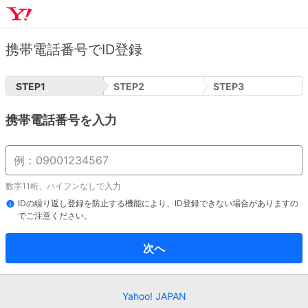
携帯電話番号でID登録
STEP
1
STEP
2
STEP
3
携帯電話番号を入力
数字11桁、ハイフンなしで入力
IDの繰り返し登録を防止する機能により、ID登録できない場合がありますの
でご注意ください。
次へ
Yahoo! JAPAN