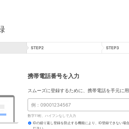
録
STEP
2
STEP
3
携帯電話番号を入力
スムーズに登録するために、携帯電話を手元に用
数字11桁、ハイフンなしで入力
IDの繰り返し登録を防止する機能により、ID登録できない場
ださい。