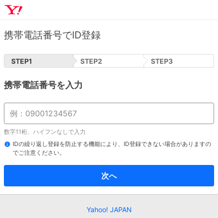
携帯電話番号でID登録
STEP
1
STEP
2
STEP
3
携帯電話番号を入力
数字11桁、ハイフンなしで入力
IDの繰り返し登録を防止する機能により、ID登録できない場合がありますの
でご注意ください。
次へ
Yahoo! JAPAN