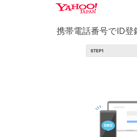
携帯電話番号でID登
STEP
1