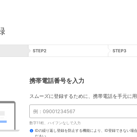
録
STEP
2
STEP
3
携帯電話番号を入力
スムーズに登録するために、携帯電話を手元に用
数字11桁、ハイフンなしで入力
IDの繰り返し登録を防止する機能により、ID登録できない場
ださい。