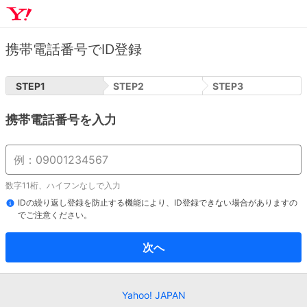
携帯電話番号でID登録
STEP
1
STEP
2
STEP
3
携帯電話番号を入力
数字11桁、ハイフンなしで入力
IDの繰り返し登録を防止する機能により、ID登録できない場合がありますの
でご注意ください。
次へ
Yahoo! JAPAN