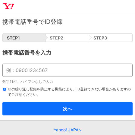
携帯電話番号でID登録
STEP
1
STEP
2
STEP
3
携帯電話番号を入力
数字11桁、ハイフンなしで入力
IDの繰り返し登録を防止する機能により、ID登録できない場合がありますの
でご注意ください。
次へ
Yahoo! JAPAN