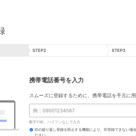
録
STEP
2
STEP
3
携帯電話番号を入力
スムーズに登録するために、携帯電話を手元に用
数字11桁、ハイフンなしで入力
IDの繰り返し登録を防止する機能により、ID登録できない場
ださい。