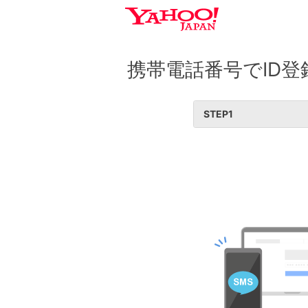
携帯電話番号でID登
STEP
1