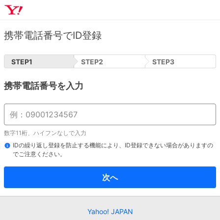
携帯電話番号でID登録
STEP
1
STEP
2
STEP
3
携帯電話番号を入力
数字11桁、ハイフンなしで入力
IDの繰り返し登録を防止する機能により、ID登録できない場合がありますの
でご注意ください。
次へ
Yahoo! JAPAN