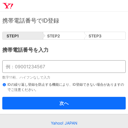
携帯電話番号でID登録
STEP
1
STEP
2
STEP
3
携帯電話番号を入力
数字11桁、ハイフンなしで入力
IDの繰り返し登録を防止する機能により、ID登録できない場合がありますの
でご注意ください。
次へ
Yahoo! JAPAN