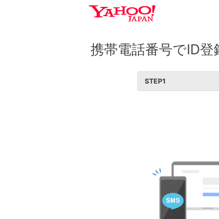
携帯電話番号でID登
STEP
1