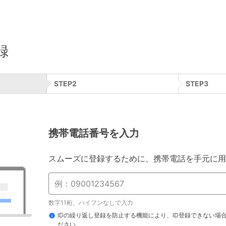
録
STEP
2
STEP
3
携帯電話番号を入力
スムーズに登録するために、携帯電話を手元に用
数字11桁、ハイフンなしで入力
IDの繰り返し登録を防止する機能により、ID登録できない場
ださい。