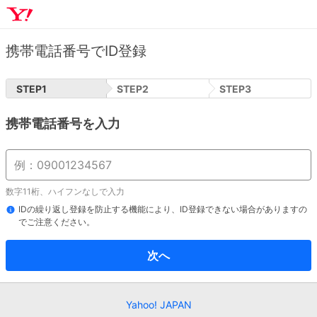
携帯電話番号でID登録
STEP
1
STEP
2
STEP
3
携帯電話番号を入力
数字11桁、ハイフンなしで入力
IDの繰り返し登録を防止する機能により、ID登録できない場合がありますの
でご注意ください。
次へ
Yahoo! JAPAN