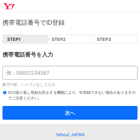
携帯電話番号でID登録
STEP
1
STEP
2
STEP
3
携帯電話番号を入力
数字11桁、ハイフンなしで入力
IDの繰り返し登録を防止する機能により、ID登録できない場合がありますの
でご注意ください。
次へ
Yahoo! JAPAN