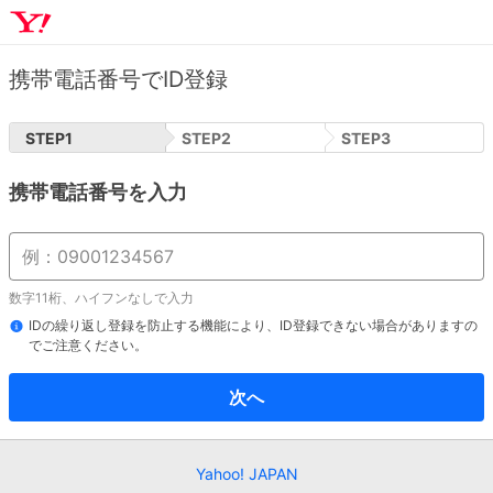
携帯電話番号でID登録
STEP
1
STEP
2
STEP
3
携帯電話番号を入力
数字11桁、ハイフンなしで入力
IDの繰り返し登録を防止する機能により、ID登録できない場合がありますの
でご注意ください。
次へ
Yahoo! JAPAN