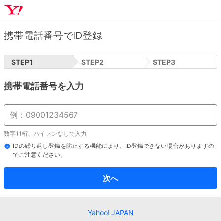
携帯電話番号でID登録
STEP
1
STEP
2
STEP
3
携帯電話番号を入力
数字11桁、ハイフンなしで入力
IDの繰り返し登録を防止する機能により、ID登録できない場合がありますの
でご注意ください。
次へ
Yahoo! JAPAN