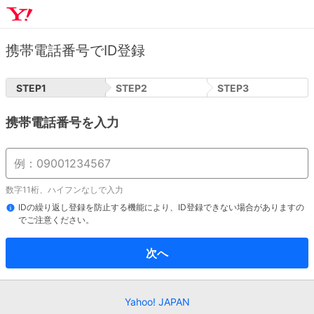
携帯電話番号でID登録
STEP
1
STEP
2
STEP
3
携帯電話番号を入力
数字11桁、ハイフンなしで入力
IDの繰り返し登録を防止する機能により、ID登録できない場合がありますの
でご注意ください。
次へ
Yahoo! JAPAN