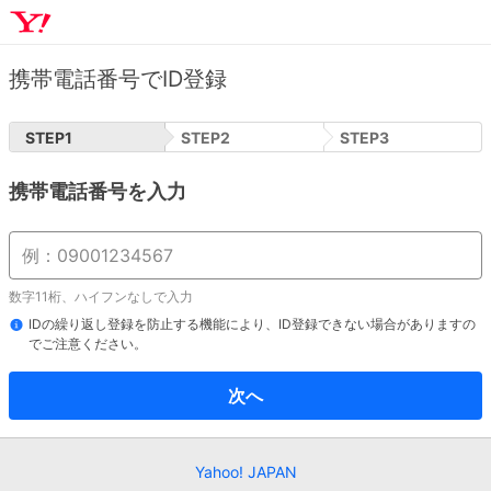
携帯電話番号でID登録
STEP
1
STEP
2
STEP
3
携帯電話番号を入力
数字11桁、ハイフンなしで入力
IDの繰り返し登録を防止する機能により、ID登録できない場合がありますの
でご注意ください。
次へ
Yahoo! JAPAN