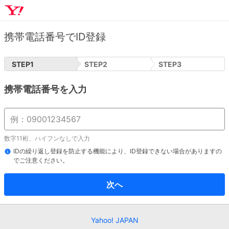
携帯電話番号でID登録
STEP
1
STEP
2
STEP
3
携帯電話番号を入力
数字11桁、ハイフンなしで入力
IDの繰り返し登録を防止する機能により、ID登録できない場合がありますの
でご注意ください。
次へ
Yahoo! JAPAN