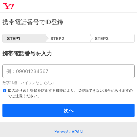
携帯電話番号でID登録
STEP
1
STEP
2
STEP
3
携帯電話番号を入力
数字11桁、ハイフンなしで入力
IDの繰り返し登録を防止する機能により、ID登録できない場合がありますの
でご注意ください。
次へ
Yahoo! JAPAN