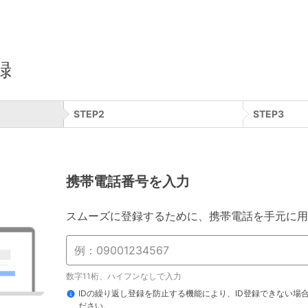
録
STEP
2
STEP
3
携帯電話番号を入力
スムーズに登録するために、携帯電話を手元に用
数字11桁、ハイフンなしで入力
IDの繰り返し登録を防止する機能により、ID登録できない場
ださい。