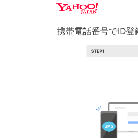
携帯電話番号でID登
STEP
1