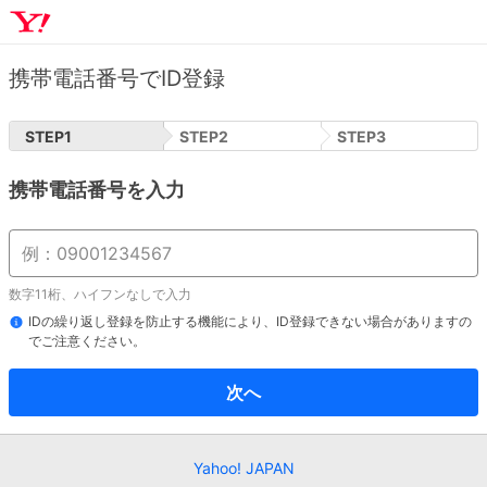
携帯電話番号でID登録
STEP
1
STEP
2
STEP
3
携帯電話番号を入力
数字11桁、ハイフンなしで入力
IDの繰り返し登録を防止する機能により、ID登録できない場合がありますの
でご注意ください。
次へ
Yahoo! JAPAN