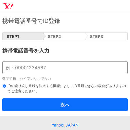
携帯電話番号でID登録
STEP
1
STEP
2
STEP
3
携帯電話番号を入力
数字11桁、ハイフンなしで入力
IDの繰り返し登録を防止する機能により、ID登録できない場合がありますの
でご注意ください。
次へ
Yahoo! JAPAN