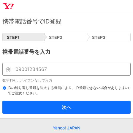
携帯電話番号でID登録
STEP
1
STEP
2
STEP
3
携帯電話番号を入力
数字11桁、ハイフンなしで入力
IDの繰り返し登録を防止する機能により、ID登録できない場合がありますの
でご注意ください。
次へ
Yahoo! JAPAN