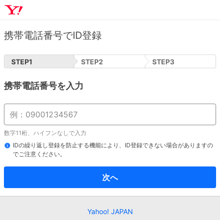
携帯電話番号でID登録
STEP
1
STEP
2
STEP
3
携帯電話番号を入力
数字11桁、ハイフンなしで入力
IDの繰り返し登録を防止する機能により、ID登録できない場合がありますの
でご注意ください。
次へ
Yahoo! JAPAN