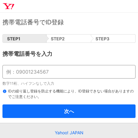
携帯電話番号でID登録
STEP
1
STEP
2
STEP
3
携帯電話番号を入力
数字11桁、ハイフンなしで入力
IDの繰り返し登録を防止する機能により、ID登録できない場合がありますの
でご注意ください。
次へ
Yahoo! JAPAN