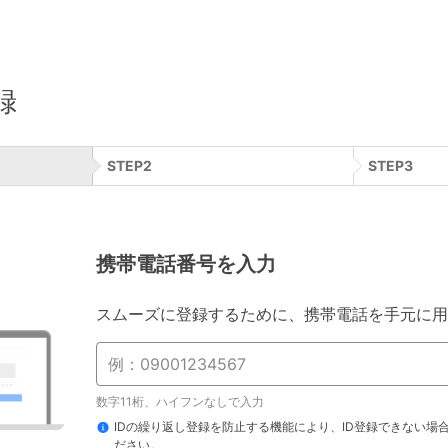
録
STEP
2
STEP
3
携帯電話番号を入力
スムーズに登録するために、携帯電話を手元に用
数字11桁、ハイフンなしで入力
IDの繰り返し登録を防止する機能により、ID登録できない場
ださい。