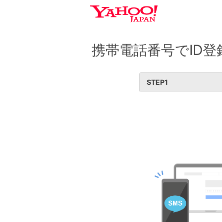
携帯電話番号でID登
STEP
1