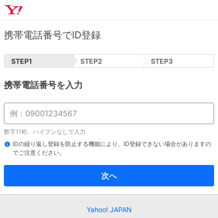
携帯電話番号でID登録
STEP
1
STEP
2
STEP
3
携帯電話番号を入力
数字11桁、ハイフンなしで入力
IDの繰り返し登録を防止する機能により、ID登録できない場合がありますの
でご注意ください。
次へ
Yahoo! JAPAN