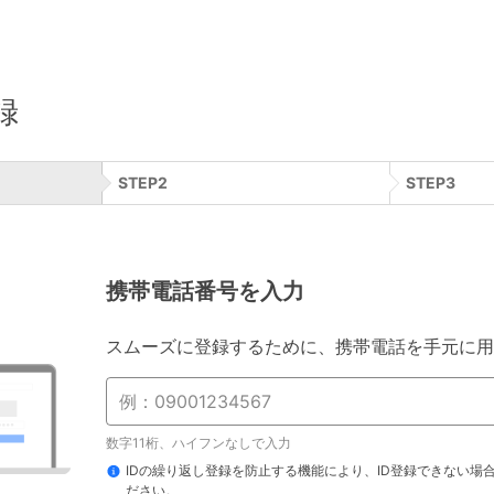
録
STEP
2
STEP
3
携帯電話番号を入力
スムーズに登録するために、携帯電話を手元に用
数字11桁、ハイフンなしで入力
IDの繰り返し登録を防止する機能により、ID登録できない場
ださい。