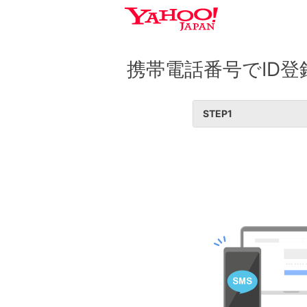
携帯電話番号でID登
STEP
1